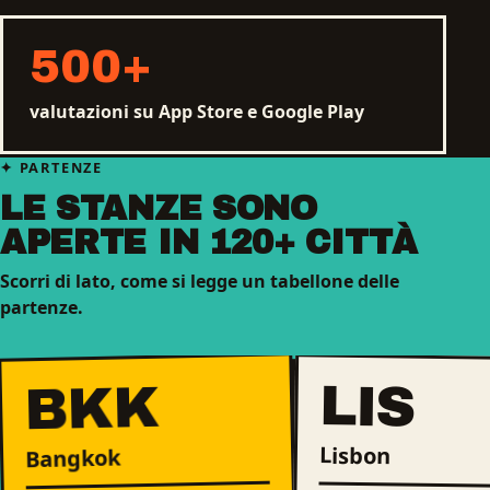
500
+
valutazioni su App Store e Google Play
PARTENZE
LE STANZE SONO
APERTE IN 120+ CITTÀ
Scorri di lato, come si legge un tabellone delle
partenze.
LIS
BKK
Lisbon
Bangkok