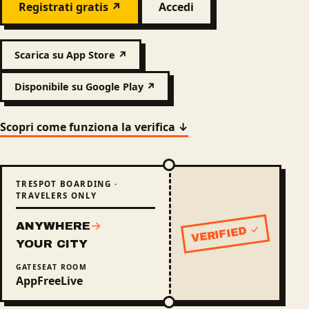
Registrati gratis ↗
Accedi
Scarica su App Store ↗
Disponibile su Google Play ↗
Scopri come funziona la verifica ↓
TRESPOT BOARDING ·
TRAVELERS ONLY
ANYWHERE
→
VERIFIED ✓
Status: verified
YOUR CITY
GATE
SEAT
ROOM
App
Free
Live