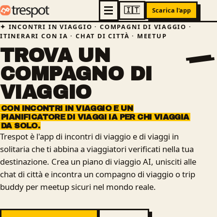
Scarica l'app
INCONTRI IN VIAGGIO · COMPAGNI DI VIAGGIO ·
ITINERARI CON IA · CHAT DI CITTÀ · MEETUP
TROVA
UN
COMPAGNO
DI
VIAGGIO
CON
INCONTRI
IN
VIAGGIO
E
UN
PIANIFICATORE
DI
VIAGGI
IA
PER
CHI
VIAGGIA
DA
SOLO.
Trespot è l'app di incontri di viaggio e di viaggi in
solitaria che ti abbina a viaggiatori verificati nella tua
destinazione. Crea un piano di viaggio AI, unisciti alle
chat di città e incontra un compagno di viaggio o trip
buddy per meetup sicuri nel mondo reale.