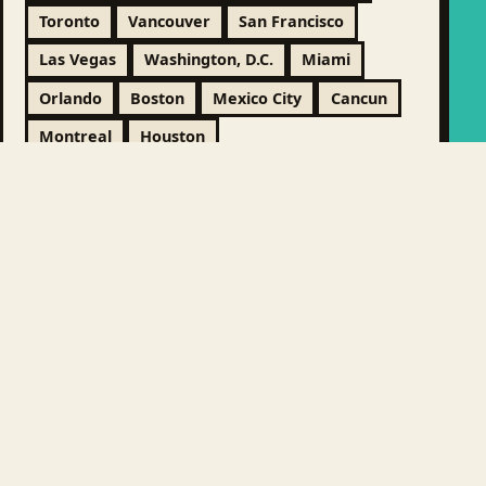
Toronto
Vancouver
San Francisco
Las Vegas
Washington, D.C.
Miami
Orlando
Boston
Mexico City
Cancun
Montreal
Houston
LATIN AMERICA &
9 CITTÀ
CARIBBEAN
EUROPE & UK / NEAR
36 CITTÀ
EUROPE
MIDDLE EAST & CENTRAL
12 CITTÀ