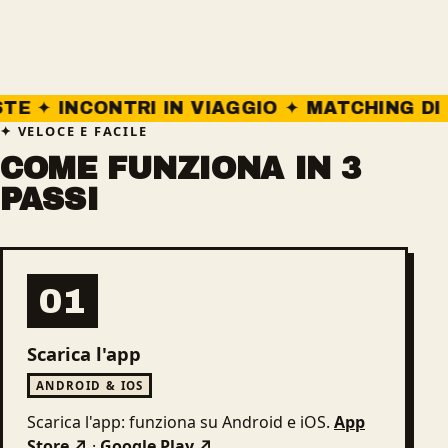
NTRI IN VIAGGIO ✦ MATCHING DI COMPAGN
VELOCE E FACILE
COME FUNZIONA IN 3
PASSI
01
Scarica l'app
ANDROID & IOS
Scarica l'app: funziona su Android e iOS.
App
Store ↗
·
Google Play ↗