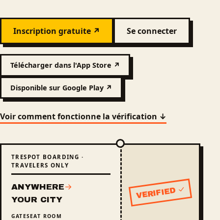
Inscription gratuite ↗
Se connecter
Télécharger dans l'App Store ↗
Disponible sur Google Play ↗
Voir comment fonctionne la vérification ↓
TRESPOT BOARDING ·
TRAVELERS ONLY
ANYWHERE
→
VERIFIED ✓
Status: verified
YOUR CITY
GATE
SEAT
ROOM