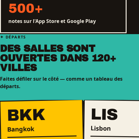
500
+
notes sur l'App Store et Google Play
DÉPARTS
DES SALLES SONT
OUVERTES DANS 120+
VILLES
Faites défiler sur le côté — comme un tableau des
départs.
LIS
BKK
Lisbon
Bangkok