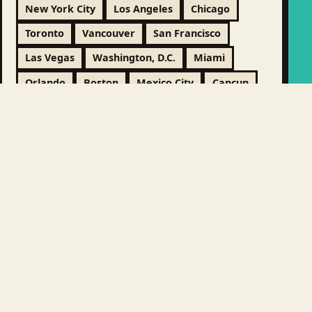
New York City
Los Angeles
Chicago
Toronto
Vancouver
San Francisco
Las Vegas
Washington, D.C.
Miami
Orlando
Boston
Mexico City
Cancun
Montreal
Houston
LATIN AMERICA &
9 VILLES
CARIBBEAN
EUROPE & UK / NEAR
36 VILLES
EUROPE