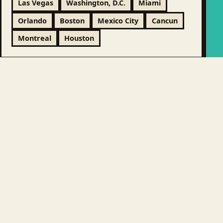
Las Vegas
Washington, D.C.
Miami
Orlando
Boston
Mexico City
Cancun
Montreal
Houston
LATIN AMERICA &
9 CIUDADES
CARIBBEAN
EUROPE & UK / NEAR
36 CIUDADES
EUROPE
MIDDLE EAST &
12 CIUDADES
CENTRAL ASIA