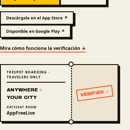
Descárgala en el App Store ↗
Disponible en Google Play ↗
Mira cómo funciona la verificación ↓
TRESPOT BOARDING ·
TRAVELERS ONLY
ANYWHERE
→
VERIFIED ✓
Status: verified
YOUR CITY
GATE
SEAT
ROOM
App
Free
Live