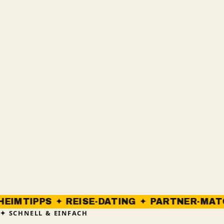
 ✦ REISE-DATING ✦ PARTNER-MATCHING ✦ 
SCHNELL & EINFACH