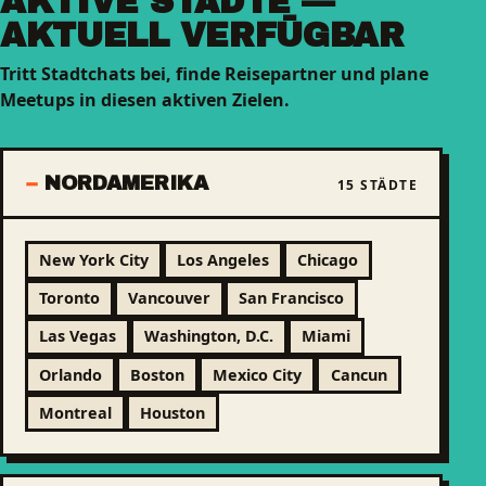
AKTIVE STÄDTE —
AKTUELL VERFÜGBAR
Tritt Stadtchats bei, finde Reisepartner und plane
Meetups in diesen aktiven Zielen.
NORDAMERIKA
15 STÄDTE
New York City
Los Angeles
Chicago
Toronto
Vancouver
San Francisco
Las Vegas
Washington, D.C.
Miami
Orlando
Boston
Mexico City
Cancun
Montreal
Houston