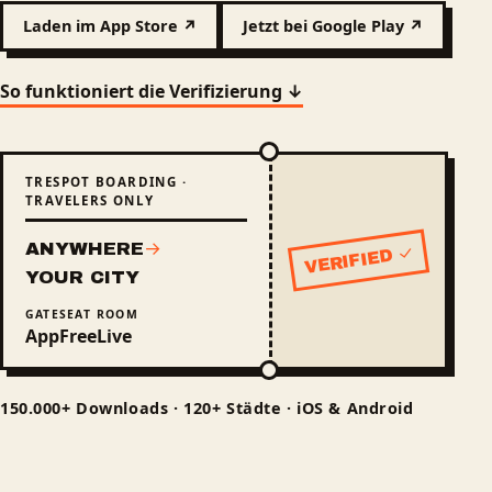
Laden im App Store ↗
Jetzt bei Google Play ↗
So funktioniert die Verifizierung ↓
TRESPOT BOARDING ·
TRAVELERS ONLY
ANYWHERE
→
VERIFIED ✓
Status: verified
YOUR CITY
GATE
SEAT
ROOM
App
Free
Live
150.000+ Downloads · 120+ Städte · iOS & Android